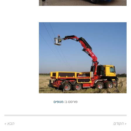
פורסם ב:
מנופים
« הקודם
הבא »